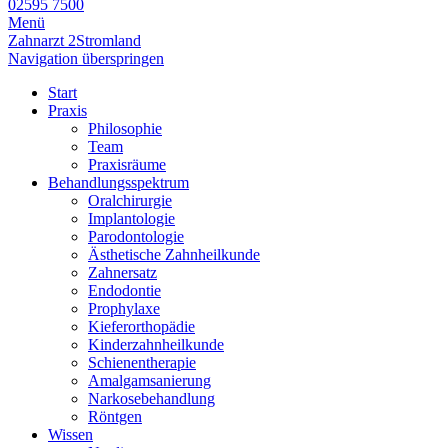
02595 7500
Menü
Zahnarzt 2Stromland
Navigation überspringen
Start
Praxis
Philosophie
Team
Praxisräume
Behandlungsspektrum
Oralchirurgie
Implantologie
Parodontologie
Ästhetische Zahnheilkunde
Zahnersatz
Endodontie
Prophylaxe
Kieferorthopädie
Kinderzahnheilkunde
Schienentherapie
Amalgamsanierung
Narkosebehandlung
Röntgen
Wissen