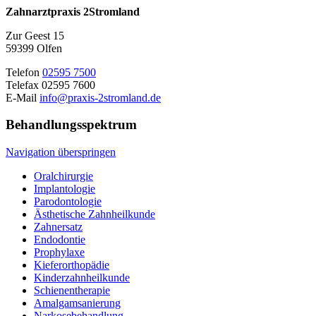
Zahnarztpraxis 2Stromland
Zur Geest 15
59399 Olfen
Telefon
02595 7500
Telefax 02595 7600
E-Mail
info@praxis-2stromland.de
Behandlungsspektrum
Navigation überspringen
Oralchirurgie
Implantologie
Parodontologie
Ästhetische Zahnheilkunde
Zahnersatz
Endodontie
Prophylaxe
Kieferorthopädie
Kinderzahnheilkunde
Schienentherapie
Amalgamsanierung
Narkosebehandlung