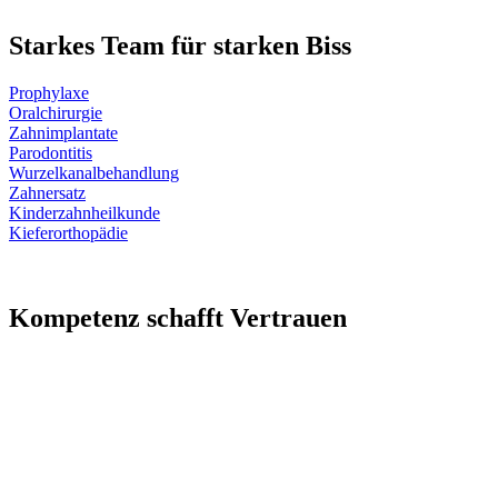
Starkes Team für starken Biss
Prophylaxe
Oralchirurgie
Zahnimplantate
Parodontitis
Wurzelkanal­behandlung
Zahnersatz
Kinderzahnheil­kunde
Kieferorthopädie
Kompetenz schafft Vertrauen