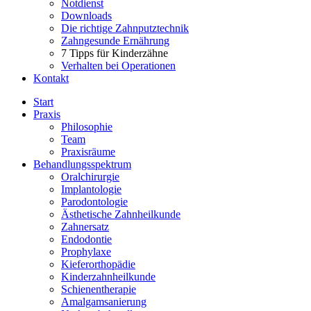
Notdienst
Downloads
Die richtige Zahnputztechnik
Zahngesunde Ernährung
7 Tipps für Kinderzähne
Verhalten bei Operationen
Kontakt
Start
Praxis
Philosophie
Team
Praxisräume
Behandlungsspektrum
Oralchirurgie
Implantologie
Parodontologie
Ästhetische Zahnheilkunde
Zahnersatz
Endodontie
Prophylaxe
Kieferorthopädie
Kinderzahnheilkunde
Schienentherapie
Amalgamsanierung