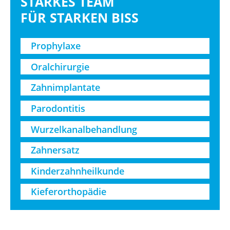
STARKES TEAM
FÜR STARKEN BISS
Prophylaxe
Oralchirurgie
Zahnimplantate
Parodontitis
Wurzelkanal­behandlung
Zahnersatz
Kinderzahnheil­kunde
Kieferorthopädie